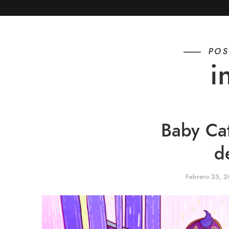
POS
i
Baby Cat
d
Febrero 25, 