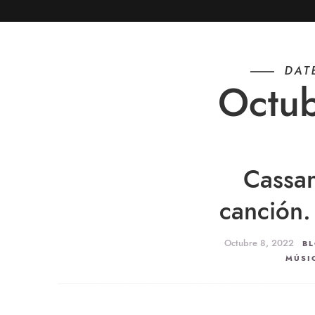
DAT
Octu
Cassa
canción.
Octubre 8, 2022
B
MÚSI