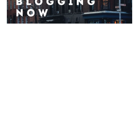
Entradas recientes
“Seguidores” de Cassandra
Cassandra, nueva canción. No entiendo.
Muere el Amor(Single)-Acrom
ruboc The savage spectator and the giant. Live